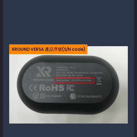
XROUND VERSA 產品序號(S/N code)